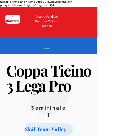
https://private-anon-504d965e88-swissvolley.apiary-
proxy.com/indoor/regions?regions=SVRT
SwissVolley
Regione Ticino e
Moesa
Coppa Ticino
Coppa Ticino
3 Lega Pro
3 Lega Pro
Semifinale
1
Skål Team Volley Losone