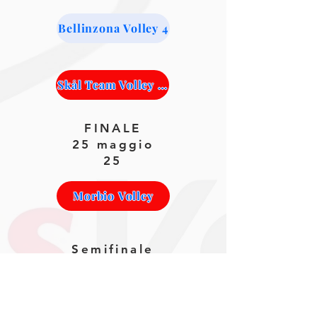
Bellinzona Volley 4
Skål Team Volley Losone
FINALE
25 maggio
25
Morbio Volley
Semifinale
2
SFG Locarno 16