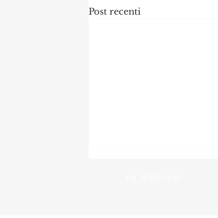
Post recenti
U12 - Torneo Lugano Trevano
29.03.2026
+41 78 803 23 03
Buongiorno a tutti, vi
alleghiamo il programma e i