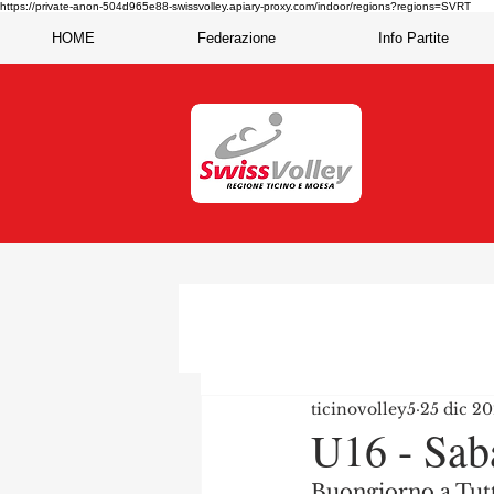
https://private-anon-504d965e88-swissvolley.apiary-proxy.com/indoor/regions?regions=SVRT
HOME
Federazione
Info Partite
ticinovolley5
25 dic 2
U16 - Sab
Buongiorno a Tutt