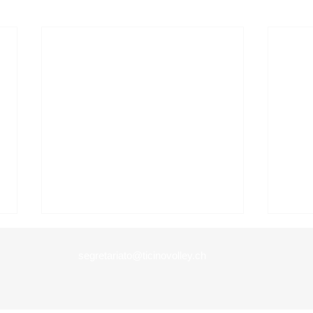
U14 - Torneo 28.03.2026 Agno
U14 
Belli
segretariato@ticinovolley.ch
Buongiorno a tutti, vi
alleghiamo il programma e i
Buong
referti per il Torneo U14 del
alle