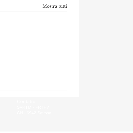
Mostra tutti
- Torneo 21.03.2026
Contatto
nzona
SVRTM - FRTPV
CH - 6942 Savosa
iorno a tutti, vi
ghiamo il programma e i