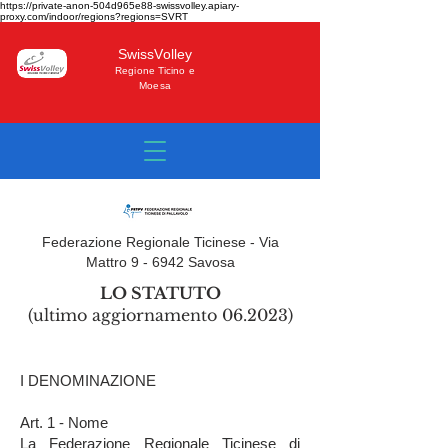
https://private-anon-504d965e88-swissvolley.apiary-
proxy.com/indoor/regions?regions=SVRT
SwissVolley
Regione Ticino e
Moesa
Federazione Regionale Ticinese - Via
Mattro 9 - 6942 Savosa
LO STATUTO
(ultimo aggiornamento
06.2023)
I DENOMINAZIONE
Art. 1 - Nome
La Federazione Regionale Ticinese di