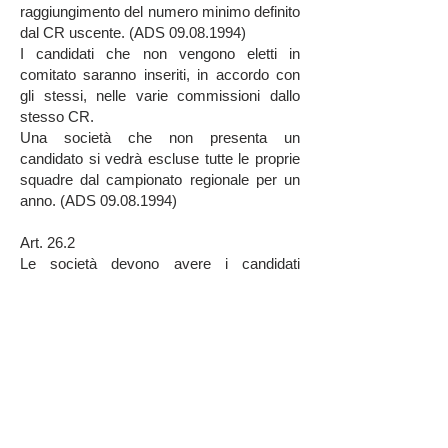
raggiungimento del numero minimo definito
dal CR uscente. (ADS
09.08.1994)
I candidati che non vengono eletti in
comitato saranno inseriti, in accordo con
gli stessi, nelle varie commissioni dallo
stesso CR.
Una società che non presenta un
candidato si vedrà escluse tutte le proprie
squadre dal campionato regionale per un
anno. (ADS
09.08.1994)
Art. 26.2
Le società devono avere i candidati
proposti presenti di persona, o avere in loro
vece una dichiarazione firmata dallo
stesso dove accetta di essere candidato
per quella società.
Se la società non ha nessun delegato
presente potrà far pervenire al presidente
della FRTPV il nominativo del suo
candidato tramite lettera raccomandata,